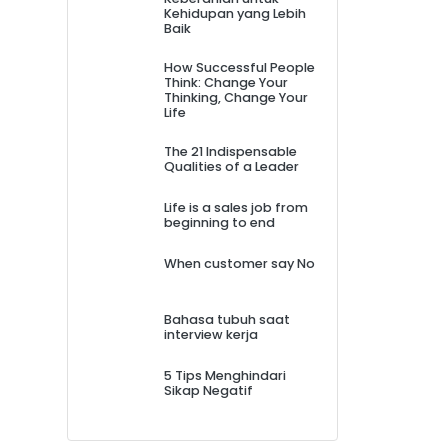
Kehidupan yang Lebih
Baik
How Successful People
Think: Change Your
Thinking, Change Your
Life
The 21 Indispensable
Qualities of a Leader
Life is a sales job from
beginning to end
When customer say No
Bahasa tubuh saat
interview kerja
5 Tips Menghindari
Sikap Negatif